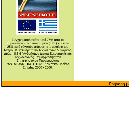
Συγχρηματοδοτείται κατά 75% από τo
Eυρωπαϊκό Κοινωνικό Ταμείο (ΕΚΤ) και κατά
25% από εθνικούς πόρους, στο πλαίσιο του
Μέτρου 8.3 "Ανθρώπινο Τεχνολογικό Δυναμικό",
Δράση 8.3.6 "Ανθρώπινα Δίκτυα Ερευνητικής και
Τεχνολογικής Επιμόρφωσης" του
Επιχειρησιακού Προγράμματος
"ΑΝΤΑΓΩΝΙΣΤΙΚΟΤΗΤΑ" - Κοινοτικό Πλαίσιο
Στήριξης 2000 - 2006.
Γρήγορη μ